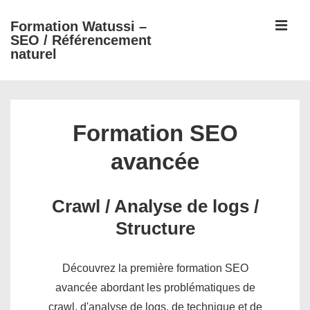
↓
ME
Formation Watussi –
passer
SEO / Référencement
au
naturel
contenu
principal
Main
Navigation
Formation SEO
avancée
Crawl / Analyse de logs /
Structure
Découvrez la première formation SEO
avancée abordant les problématiques de
crawl, d'analyse de logs, de technique et de