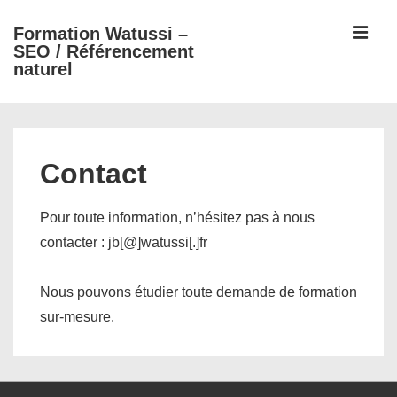
↓
ME
Formation Watussi –
passer
SEO / Référencement
au
naturel
contenu
principal
Main
Navigation
Contact
Pour toute information, n’hésitez pas à nous
contacter : jb[@]watussi[.]fr
Nous pouvons étudier toute demande de formation
sur-mesure.